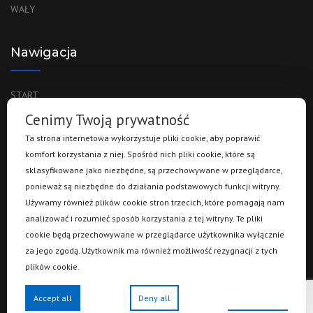
WAŁY
Nawigacja
START
O FIRMIE
Cenimy Twoją prywatność
PRODUKTY
Ta strona internetowa wykorzystuje pliki cookie, aby poprawić
KARIERA
komfort korzystania z niej. Spośród nich pliki cookie, które są
KONTAKT
sklasyfikowane jako niezbędne, są przechowywane w przeglądarce,
ponieważ są niezbędne do działania podstawowych funkcji witryny.
Używamy również plików cookie stron trzecich, które pomagają nam
analizować i rozumieć sposób korzystania z tej witryny. Te pliki
GWARANCJA
cookie będą przechowywane w przeglądarce użytkownika wyłącznie
ZOSTAŃ NASZYM PARTNEREM!
za jego zgodą. Użytkownik ma również możliwość rezygnacji z tych
FAQ
plików cookie.
SYGNALIŚCI
CLAIM FORM
Preferences
Accept all
Deny all
FORMULARZ REKLAMACYJNY